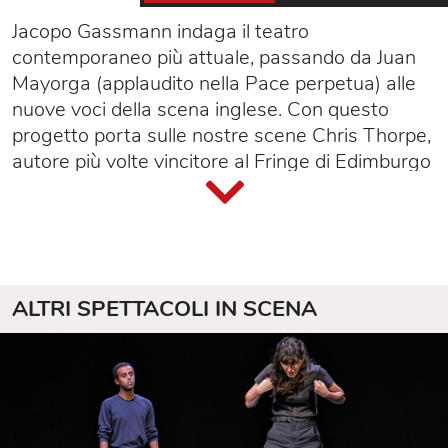
Jacopo Gassmann indaga il teatro
contemporaneo più attuale, passando da Juan
Mayorga (applaudito nella Pace perpetua) alle
nuove voci della scena inglese. Con questo
progetto porta sulle nostre scene Chris Thorpe,
autore più volte vincitore al Fringe di Edimburgo
e selezionato nel 2017 come Jerwood New
Playwright dal Royal Court Theatre di Londra.
Confirmation è un testo sulle barriere
attraverso le quali non riusciamo a parlare, sul
rigetto impulsivo del punto di vista contrario al
ALTRI SPETTACOLI IN SCENA
nostro e sui meccanismi che ci portano a
scegliere soltanto ciò che conferma le nostre
ragioni. Attingendo da alcuni studi intorno al
tema del "pregiudizio di conferma", l'autore
tenta di instaurare un "dignitoso" dialogo, reale
e immaginario, con l'estremismo politico. Per