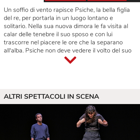
Un soffio di vento rapisce Psiche, la bella figlia
del re, per portarla in un luogo lontano e
solitario. Nella sua nuova dimora le fa visita al
calar delle tenebre il suo sposo e con lui
trascorre nel piacere le ore che la separano
all'alba. Psiche non deve vedere il volto del suo
amante e questa è l'unica condizione che le
viene data per poter continuare a vivere in quel
luogo incantato assieme all'uomo che ama.
Anno 1942. Stati Uniti, New Mexico. In pochi
mesi viene costruito in mezzo al deserto un
ALTRI SPETTACOLI IN SCENA
laboratorio scientifico e attorno abitazioni per
ospitare le famiglie degli scienziati che vi
lavorano. Nasce così una cittadina senza nome,
senza indirizzo, non segnata sulle mappe, alla
quale si accede solo con permessi speciali e
dalla quale non è possibile uscire. Oggetto di