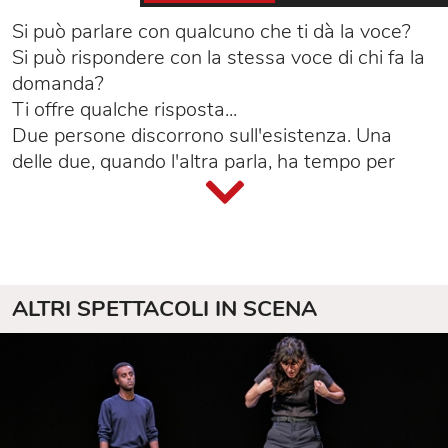
Si può parlare con qualcuno che ti dà la voce?
Si può rispondere con la stessa voce di chi fa la
domanda?
Ti offre qualche risposta...
Due persone discorrono sull'esistenza. Una
delle due, quando l'altra parla, ha tempo per
pensare: sospetta il tranello ma non ne ha la
certezza.
La manipolazione è alla base di un corretto stile
di vita. Per l'ennesima volta si cambia forma
attraverso la violenza espressiva. Mai come in
ALTRI SPETTACOLI IN SCENA
questo caso o, per meglio dire, ancora come in
questo caso, l'odio verso la mistificazione del
teatro, del cinema, della letteratura, è
implacabile. Il potere sta nel sopravvivere a chi
muore. Noi siamo pronti a regnare.
Bisognerebbe morire appena un po' di più.