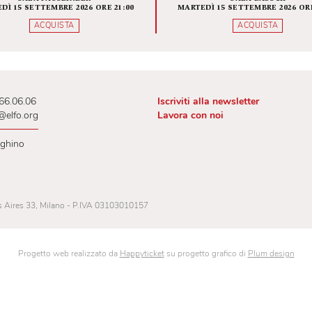
VITA DI SAN GENESIO
L'APOC
QUEL
RI
LETTUR
SALA FASSBINDER
SAL
MARTEDÌ 15 SETTEMBRE 2026 ORE 21:00
MARTEDÌ 15 SETT
ACQUISTA
AC
 02.00.66.06.06
Iscriviti alla newslet
lietteria@elfo.org
Lavora con noi
ri botteghino