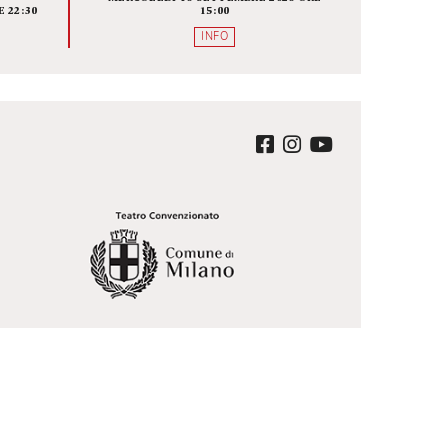
ALISSE O
BRIDGE THE GAP 
 CHE NE
DIRETTORI UNDER 35, C
MANE
SONO, DOVE SONO E CO
LAVORANO
A SCENICA
FOYER
A BAUSCH
MERCOLEDÌ 16 SETTEMBRE 2026 O
EMBRE 2026 ORE 22:30
15:00
QUISTA
INFO
ter