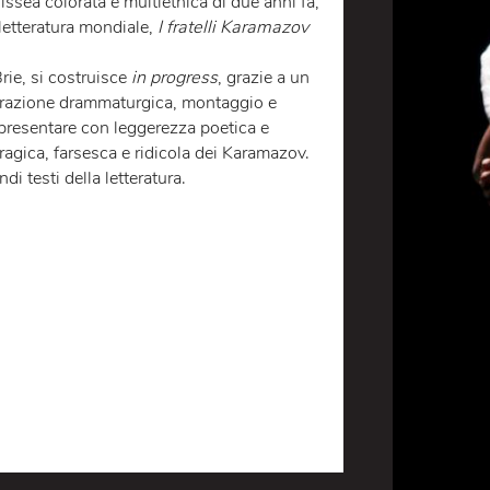
CANDINA
mato dal pubblico a cui regala momenti di
po l'Odissea colorata e multietnica di due anni fa,
 della letteratura mondiale,
I fratelli Karamazov
o di Brie, si costruisce
in progress
, grazie a un
e, elaborazione drammaturgica, montaggio e
re a rappresentare con leggerezza poetica e
na, tragica, farsesca e ridicola dei Karamazov.
i grandi testi della letteratura.