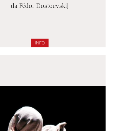
KARAMAZOV
da Fëdor Dostoevskij
INFO