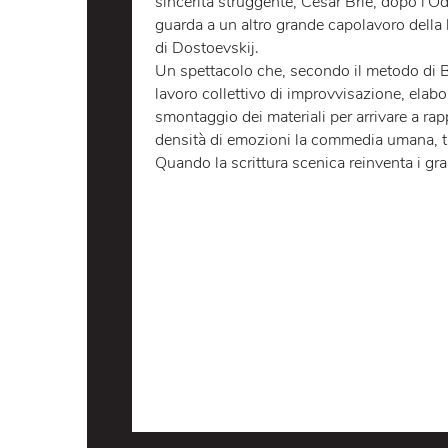
LO SPETTACOLO
LA LO
Artista migrante e apolide, molto a
sincerità struggente, César Brie, do
guarda a un altro grande capolavoro
di Dostoevskij.
Un spettacolo che, secondo il metod
lavoro collettivo di improvvisazion
smontaggio dei materiali per arriva
densità di emozioni la commedia uma
Quando la scrittura scenica reinventa 