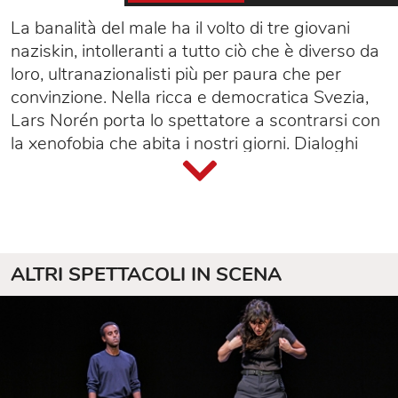
La banalità del male ha il volto di tre giovani
naziskin, intolleranti a tutto ciò che è diverso da
loro, ultranazionalisti più per paura che per
convinzione. Nella ricca e democratica Svezia,
Lars Norén porta lo spettatore a scontrarsi con
la xenofobia che abita i nostri giorni. Dialoghi
nutriti di luoghi comuni, rabbia repressa e un
clima gelido percorrono la scena: da qui il titolo
Freddo
che rimarca quanto il disagio giovanile
alimentato da un senso di inadeguatezza al
presente, precluda ogni orizzonte. Un monito
ALTRI SPETTACOLI IN SCENA
per gli adulti che rinunciano ad educare.
Quattro giovani attori "bravisssimi, tesi e coesi
fino all'ultimo", diretti con mano sicura da Marco
Plini.