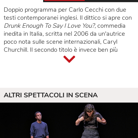
Doppio programma per Carlo Cecchi con due
testi contemporanei inglesi. Il dittico si apre con
Drunk Enough To Say I Love You?
, commedia
inedita in Italia, scritta nel 2006 da un'autrice
poco nota sulle scene internazionali, Caryl
Churchill. Il secondo titolo è invece ben più
conosciuto:
Prodotto
è una rilettura attuale del
modello del
one man show
, firmata da Mark
Ravenhill, uno degli autori più rappresentati
della drammaturgia british che ha segnato la
fine del millennio, molto presente anche nelle
ALTRI SPETTACOLI IN SCENA
stagioni dell'Elfo.
«
Abbastanza sbronzo da dire ti amo?
di Caryl
Churchill è una commedia che tratta del
rapporto fra "a country" e "a man", secondo
l'indicazione dell'autrice.
"The country" è gli Stati Uniti; "the man" è un