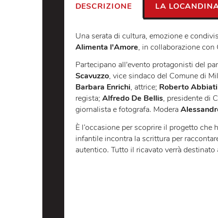
DESCRIZIONE
LA LOCA
Una serata di cultura, emozione e co
Alimenta l'Amore
, in collaborazi
Partecipano all'evento protagonisti 
Scavuzzo
, vice sindaco del Comun
Barbara Enrichi
, attrice;
Roberto A
regista;
Alfredo De Bellis
, preside
giornalista e fotografa. Modera
Ales
È l’occasione per scoprire il progetto
infantile incontra la scrittura per r
autentico. Tutto il ricavato verrà d