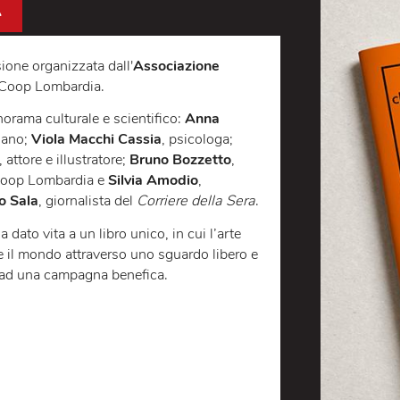
NDINA
ndivisione organizzata dall'
Associazione
one con Coop Lombardia.
del panorama culturale e scientifico:
Anna
e di Milano;
Viola Macchi Cassia
, psicologa;
bbiati
, attore e illustratore;
Bruno Bozzetto
,
nte di Coop Lombardia e
Silvia Amodio
,
sandro Sala
, giornalista del
Corriere della Sera
.
 che ha dato vita a un libro unico, in cui l’arte
accontare il mondo attraverso uno sguardo libero e
estinato ad una campagna benefica.