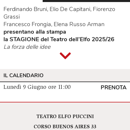
Ferdinando Bruni, Elio De Capitani, Fiorenzo
Grassi
Francesco Frongia, Elena Russo Arman
presentano alla stampa
la STAGIONE del Teatro dell’Elfo 2025/26
La forza delle idee
Interviene:
Tommaso Sacchi
Assessore alla Cultura del Comune di Milano
IL CALENDARIO
La conferenza stampa del 9 giugno è rivolta a
giornalisti, partner, istituzioni e agli spettatori e
PRENOTA
Lunedì 9 Giugno
ore 11:00
le spettatrici interessati.
Per il nostro pubblico abbiamo previsto un
evento dedicato, giovedì
10 luglio
, alle ore 20:
la
prova aperta di una nuova produzione
,
TEATRO ELFO PUCCINI
un'occasione per raccontare la prossima
CORSO BUENOS AIRES 33
stagione. A breve sarà possibile prenotare