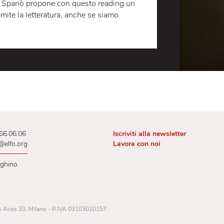
 per la libertà. Nel settembre 2022, in seguito
bito dopo il suo arresto a Teheran da parte
 non avere indossato correttamente il velo, le
infiammato il Paese.
 Cinzia Spanò propone con questo reading un
za tramite la letteratura, anche se siamo
 02.00.66.06.06
Iscriviti alla newslet