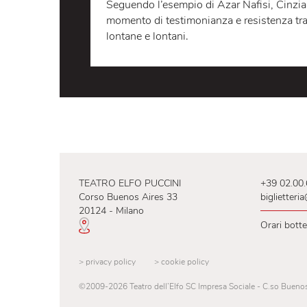
Il popolo iraniano oggi lotta ancora
alla morte Mahsa Amini, avvenuta su
della cosiddetta polizia 'morale' per
proteste guidate dalle donne hanno 
Seguendo l’esempio di Azar Nafisi,
momento di testimonianza e resisten
lontane e lontani.
TEATRO ELFO PUCCINI
+39