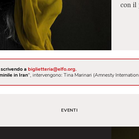
gatoria scrivendo a
biglietteria@elfo.org.
l femminile in Iran
", intervengono: Tina Marinari (Amnesty
EVENTI