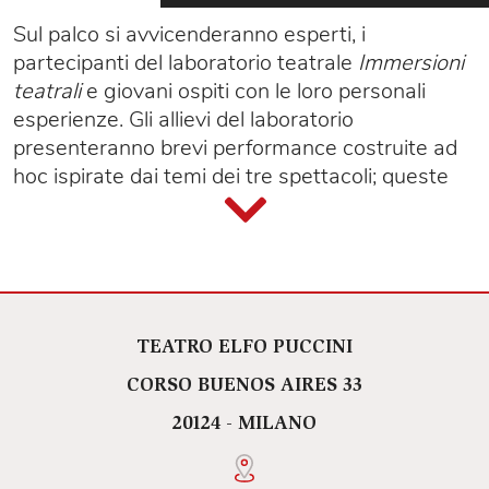
Sul palco si avvicenderanno esperti, i
partecipanti del laboratorio teatrale
Immersioni
teatrali
e giovani ospiti con le loro personali
esperienze. Gli allievi del laboratorio
presenteranno brevi performance costruite ad
hoc ispirate dai temi dei tre spettacoli; queste
visioni saranno accompagnate ed a volte
presentate dalle parole di esperti del settore,
come la
Prof.ssa Favretto
e il
Prof. Croce
,
grazie al coordinamento della
Prof.ssa Elena
Ferrara
, promotrice della legge 71/17 a
prevenzione e contrasto del cyberbullismo.
TEATRO ELFO PUCCINI
Questo intenso pomeriggio di incontri ed
CORSO BUENOS AIRES 33
approfondimenti sarà costellato di giovani ospiti
20124 - MILANO
che con le loro esperienze di vita porteranno la
propria esperienza personale sulla rete, i diritti
ed il bullismo.