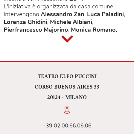
L'iniziativa è organizzata da casa comune
Intervengono
Alessandro Zan
,
Luca Paladini
,
Lorenza Ghidini
,
Michele Albiani
,
Pierfrancesco Majorino
,
Monica Romano
,
Cecilia Strada
.
Partecipa
Beppe Sala
, sindaco di Milano.
TEATRO ELFO PUCCINI
CORSO BUENOS AIRES 33
20124 - MILANO
+39 02.00.66.06.06