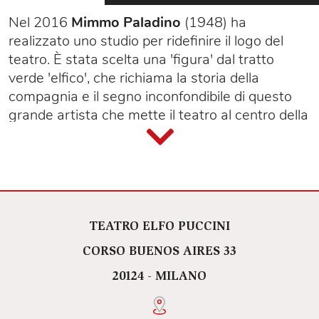
Nel 2016
Mimmo Paladino
(1948) ha
realizzato uno studio per ridefinire il logo del
teatro. È stata scelta una 'figura' dal tratto
verde 'elfico', che richiama la storia della
compagnia e il segno inconfondibile di questo
grande artista che mette il teatro al centro della
creatività di oggi.
Questa prima, importante collaborazione ha
dato il via al progetto art@elfo, ideato da
Flavio
Arensi
e
Ferdinando Bruni
, proseguito con il
coinvolgimento di artisti nazionali e
internazionali per illustrare le successive
TEATRO ELFO PUCCINI
stagioni teatrali.
CORSO BUENOS AIRES 33
Il progetto ha dato anche vita a installazioni ed
20124 - MILANO
esposizioni temporanee e permanenti.