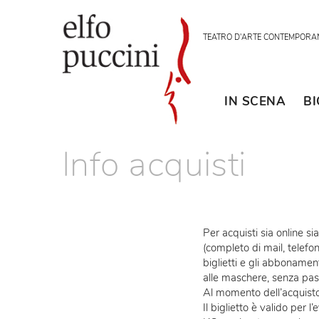
TEATRO D'ARTE CON
IN SCENA
Info acquisti
Per acquisti sia o
(completo di mail, 
biglietti e gli abb
alle maschere, se