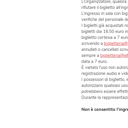
Al momento dell’ac
Il biglietto è valid
L’Organizzatore, qua
rifiutare il bigliet
L’ingresso in sala
verifiche del perso
I biglietti già acq
biglietti dai 16.5
biglietto cortesia 
scrivendo a
biglie
annullati o cancel
sempre a
bigliett
data a 7 euro.
È vietato l’uso no
registrazione audi
I possessori di bi
autorizzano qualsi
potrebbero essere
Durante la rapprese