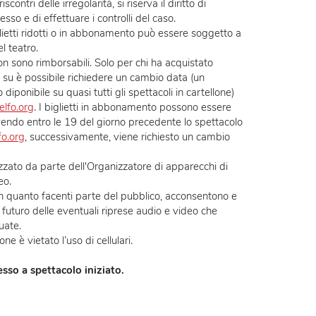
quisto si prega di controllare eventuali errori e omissioni.
o per l’evento, il giorno e l’orario per il quale è stato emesso.
lora riscontri delle irregolarità, si riserva il diritto di
to all’ingresso e di effettuare i controlli del caso.
 con biglietti ridotti o in abbonamento può essere soggetto a
nale del teatro.
uistati non sono rimborsabili. Solo per chi ha acquistato
0 euro in su è possibile richiedere un cambio data (un
a 7 euro diponibile su quasi tutti gli spettacoli in cartellone)
tteria@elfo.org
. I biglietti in abbonamento possono essere
lati scrivendo entro le 19 del giorno precedente lo spettacolo
eria@elfo.org
, successivamente, viene richiesto un cambio
n autorizzato da parte dell'Organizzatore di apparecchi di
o e video.
glietto, in quanto facenti parte del pubblico, acconsentono e
asi uso futuro delle eventuali riprese audio e video che
 effettuate.
ntazione è vietato l’uso di cellulari.