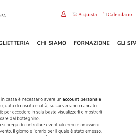
Acquista
TEMPORANEA
BIGLIETTERIA
CHI SIAMO
FORMAZION
nline sia in cassa è necessario avere un
account personale
telefono, data di nascita e città) su cui verranno caricati i
onamenti; per accedere in sala basta visualizzarli e mostrarli
nza passare dal botteghino.